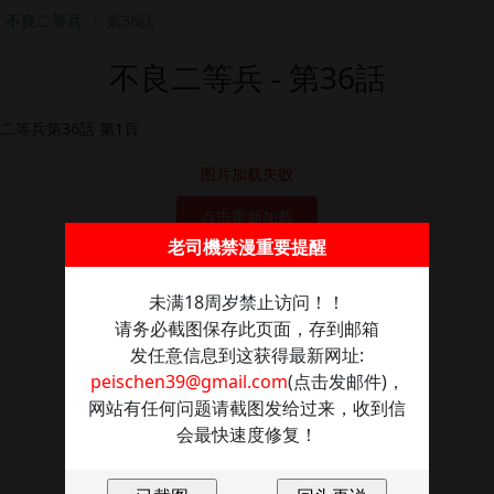
不良二等兵
第36話
不良二等兵 - 第36話
图片加载失败
点击重新加载
老司機禁漫重要提醒
未满18周岁禁止访问！！
请务必截图保存此页面，存到邮箱
发任意信息到这获得最新网址:
peischen39@gmail.com
(点击发邮件)，
网站有任何问题请截图发给过来，收到信
会最快速度修复！