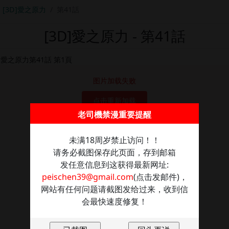
[3D]愛之原力
第41話
[3D]愛之原力 - 第41話
图片加载失败
点击重新加载
老司機禁漫重要提醒
未满18周岁禁止访问！！
请务必截图保存此页面，存到邮箱
发任意信息到这获得最新网址:
peischen39@gmail.com
(点击发邮件)，
网站有任何问题请截图发给过来，收到信
会最快速度修复！