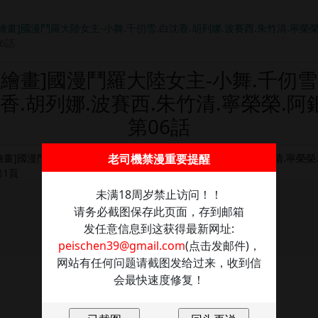
I繪畫]國漫鬥羅大陸女主-小舞.千仞雪.白沈香.胡列娜.波賽西.朱竹清.寧榮榮
6話
AI繪畫]國漫鬥羅大陸女主-小舞.千仞雪
香.胡列娜.波賽西.朱竹清.寧榮榮.阿銀
第06話
老司機禁漫重要提醒
未满18周岁禁止访问！！
图片加载失败
请务必截图保存此页面，存到邮箱
发任意信息到这获得最新网址:
点击重新加载
peischen39@gmail.com
(点击发邮件)，
网站有任何问题请截图发给过来，收到信
会最快速度修复！