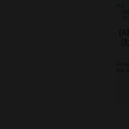
首頁
[A
第0
[
沈