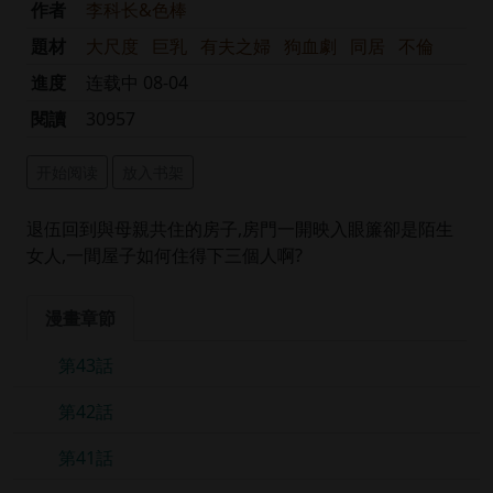
作者
李科长&色棒
題材
大尺度
巨乳
有夫之婦
狗血劇
同居
不倫
進度
连载中 08-04
閱讀
30957
开始阅读
放入书架
退伍回到與母親共住的房子,房門一開映入眼簾卻是陌生
女人,一間屋子如何住得下三個人啊?
漫畫章節
第43話
第42話
第41話