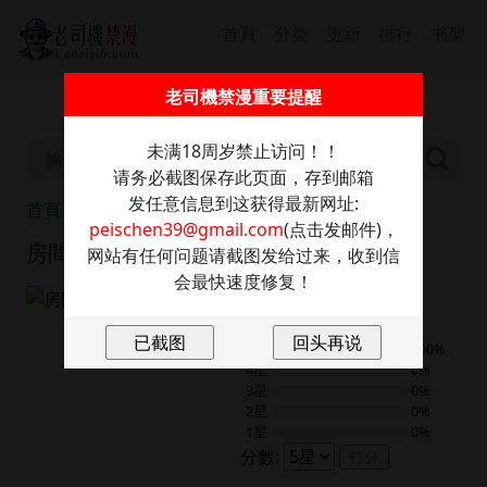
首頁
分类
更新
排行
书架
截圖保存此信息防走丢，發送任意內容至：
老司機禁漫重要提醒
peischen39@gmail.com
獲取最新網址
未满18周岁禁止访问！！
请务必截图保存此页面，存到邮箱
发任意信息到这获得最新网址:
首頁
房間裏的心跳
peischen39@gmail.com
(点击发邮件)，
房間裏的心跳
网站有任何问题请截图发给过来，收到信
会最快速度修复！
9.0
2
評分
5星
100%
4星
0%
3星
0%
2星
0%
1星
0%
分數:
打分