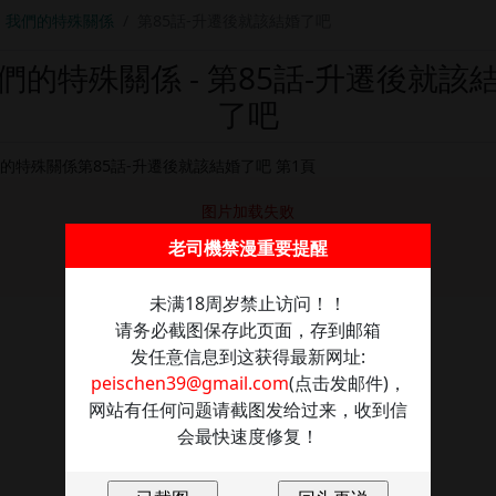
我們的特殊關係
第85話-升遷後就該結婚了吧
們的特殊關係 - 第85話-升遷後就該
了吧
图片加载失败
老司機禁漫重要提醒
点击重新加载
未满18周岁禁止访问！！
请务必截图保存此页面，存到邮箱
发任意信息到这获得最新网址:
peischen39@gmail.com
(点击发邮件)，
网站有任何问题请截图发给过来，收到信
会最快速度修复！