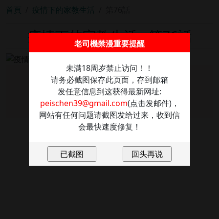
首頁
疫情下的家教生活
第76話
疫情下的家教生活 - 第76話
老司機禁漫重要提醒
未满18周岁禁止访问！！
请务必截图保存此页面，存到邮箱
图片加载失败
发任意信息到这获得最新网址:
点击重新加载
peischen39@gmail.com
(点击发邮件)，
网站有任何问题请截图发给过来，收到信
会最快速度修复！