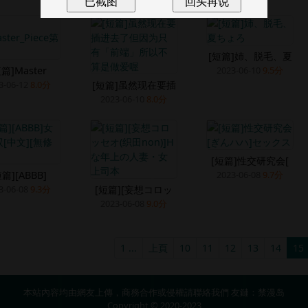
[短篇]姉、脱毛、夏
篇]Master
2023-06-10
9.5分
3-06-12
8.0分
[短篇]虽然现在要插
2023-06-10
8.0分
[短篇]性交研究会[
短篇][ABBB]
2023-06-08
9.7分
3-06-08
9.3分
[短篇][妄想コロッ
2023-06-08
9.0分
1 ...
上頁
10
11
12
13
14
15
本站內容均由網友上傳，商務合作或侵權請
聯絡我們
友鏈：
禁漫岛
Copyright © 2020-2023