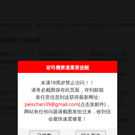
保存此信息防走丢，發送任意內容至：
peischen39@gmail.com
獲取最
漫画類最近更新漫畫
本能解決師
老司機禁漫重要提醒
3-07-11
9.0分
[短篇]熟れきった雌
[短篇][もり苔]耻
2023-07-11
8.0分
2023-07-08
9.6分
未满18周岁禁止访问！！
请务必截图保存此页面，存到邮箱
发任意信息到这获得最新网址:
peischen39@gmail.com
(点击发邮件)，
篇]雪乃先生の性
网站有任何问题请截图发给过来，收到信
3-06-30
9.0分
[短篇][lalib
会最快速度修复！
2023-06-30
9.0分
[短篇]被关在满是精
2023-06-30
9.0分