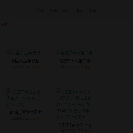
首頁
分类
更新
排行
书架
新網址
阿里布达年代记
秘密Story第二季
2023-07-01
9.0分
2023-07-01
8.0分
[短篇][现役女子大
2023-06-20
8.0分
[短篇][きゃろっと
2023-06-17
8.0分