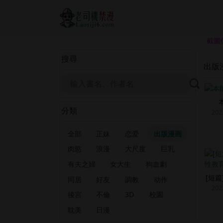
截圖
搜尋
出版
分類
202
全部
正妹
恋爱
出版漫画
肉慾
浪漫
大尺度
巨乳
有夫之婦
女大生
狗血劇
[短
同居
好友
調教
动作
202
後宮
不倫
3D
校園
耽美
日漫