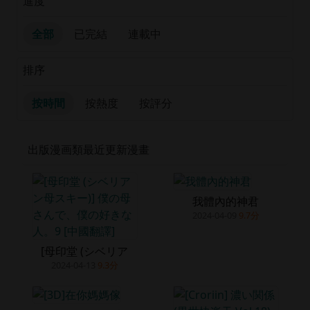
進度
全部
已完結
連載中
排序
按時間
按熱度
按評分
出版漫画類最近更新漫畫
我體內的神君
2024-04-09
9.7分
[母印堂 (シベリア
2024-04-13
9.3分