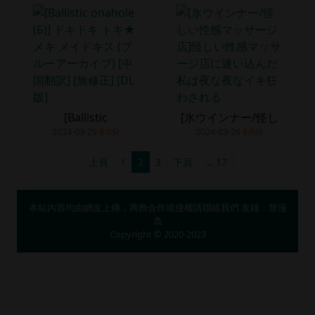
[Ballistic
[氷ウインナー/怪し
2024-03-29
8.0分
2024-03-26
8.0分
上頁
1
2
3
下頁
... 17
本站內容均由網友上傳，商務合作或侵權請
聯絡我們
友鏈：
禁漫
岛
Copyright © 2020-2023