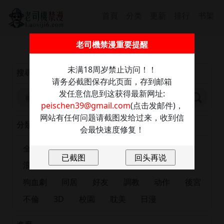
首頁
分类
更新
排行
书架
截圖保存此信息防走丢，發送任意內容至：
老司機禁漫重要提醒
peischen39@gmail.com
獲取最新網址
未满18周岁禁止访问！！
搜尋
请务必截图保存此页面，存到邮箱
发任意信息到这获得最新网址:
peischen39@gmail.com
(点击发邮件)，
网站有任何问题请截图发给过来，收到信
分類
会最快速度修复！
全部
正妹
恋爱
出版漫画
肉慾
浪漫
大尺度
巨乳
有夫之婦
女大生
狗血劇
同居
好友
調教
动作
後宮
不倫
3D
校園
耽美
日漫