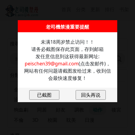
首頁
分类
更新
排行
书架
截圖保存此信息防走丢，發送任意內容至：
老司機禁漫重要提醒
peischen39@gmail.com
獲取最新網址
未满18周岁禁止访问！！
搜尋
请务必截图保存此页面，存到邮箱
发任意信息到这获得最新网址:
peischen39@gmail.com
(点击发邮件)，
网站有任何问题请截图发给过来，收到信
分類
会最快速度修复！
全部
正妹
恋爱
出版漫画
肉慾
浪漫
大尺度
巨乳
有夫之婦
女大生
狗血劇
同居
好友
調教
动作
後宮
不倫
3D
校園
耽美
日漫