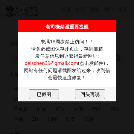
首頁
分类
更新
排行
书架
截圖保存此信息防走丢，發送任意內容至：
老司機禁漫重要提醒
peischen39@gmail.com
獲取最新網址
未满18周岁禁止访问！！
搜尋
请务必截图保存此页面，存到邮箱
发任意信息到这获得最新网址:
peischen39@gmail.com
(点击发邮件)，
网站有任何问题请截图发给过来，收到信
分類
会最快速度修复！
全部
正妹
恋爱
出版漫画
肉慾
浪漫
大尺度
巨乳
有夫之婦
女大生
狗血劇
同居
好友
調教
动作
後宮
不倫
3D
校園
耽美
日漫