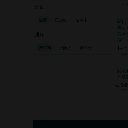
202
進度
全部
已完結
連載中
排序
[ば
按時間
按熱度
按評分
202
在海邊
202