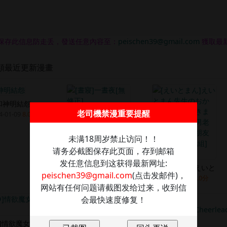
保存此信息防走丢，發送任意內容至：
peischen39@gmail.com
獲取最
類最近更新漫畫
和神明結怨
老司機禁漫重要提醒
[晝寢]一晝夜[無修
4-01-09
8.0分
2024-01-08
9.0分
未满18周岁禁止访问！！
请务必截图保存此页面，存到邮箱
发任意信息到这获得最新网址:
[えいとまん]えいと
peischen39@gmail.com
(点击发邮件)，
2024-01-06
8.0分
网站有任何问题请截图发给过来，收到信
会最快速度修复！
D]情欲魔女-洛
[AI繪畫]韜光養晦