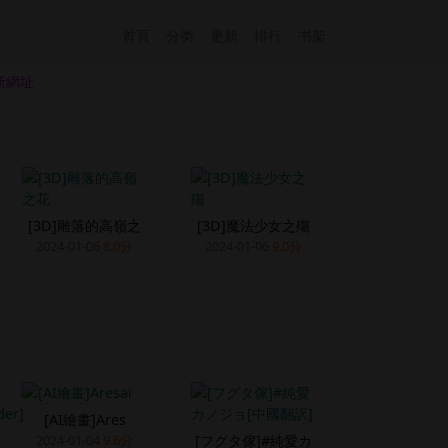
首頁
分类
更新
排行
书架
新網址
[3D]雕落的高嶺之
[3D]魔法少女之殤
2024-01-06
8.0分
2024-01-06
9.0分
[AI繪畫]Ares
[フグタ傢]#純愛カ
2024-01-04
9.6分