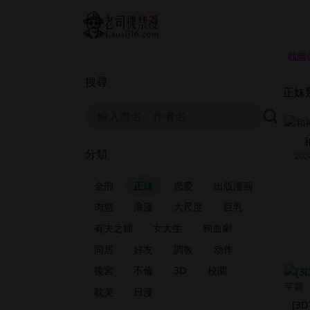
截圖
搜尋
正妹
分類
202
全部
正妹
恋爱
出版漫画
肉慾
浪漫
大尺度
巨乳
有夫之婦
女大生
狗血劇
同居
好友
調教
动作
後宮
不倫
3D
校園
耽美
日漫
[3