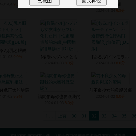
4-01-04
9.3分
2024-01-04
9.0分
[AI繪畫]Jell
2024-01-04
9.3分
ーるん]乳と眼鏡
4-01-03
9.0分
[桜湯ハル]ハメとも
[あるぷ]インモラル
2024-01-03
8.0分
2024-01-03
8.0分
狩獵正太的雙馬
前不良少女的母親與鄰
4-01-03
9.3分
請問伯母你也要跟我的
2024-01-02
8.0分
2024-01-03
8.0分
1 ...
上頁
30
31
32
33
34
35
3
本站內容均由網友上傳，商務合作或侵權請
聯絡我們
友鏈：
禁漫岛