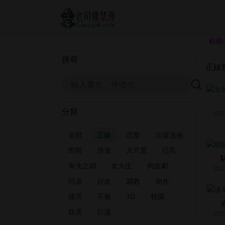
截圖
搜尋
正妹
分類
202
全部
正妹
恋爱
出版漫画
肉慾
浪漫
大尺度
巨乳
有夫之婦
女大生
狗血劇
202
同居
好友
調教
动作
後宮
不倫
3D
校園
耽美
日漫
202