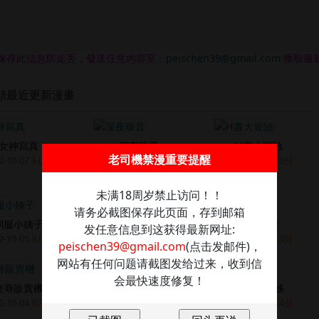
保存此信息防走丢，發送任意內容至：
peischen39@gmail.com
獲取最
類最近更新漫畫
女神寫真
深夜噪音
H書大冒險
老司機禁漫重要提醒
2-10-07
9.0分
2022-10-07
8.0分
2022-10-07
8.0分
未满18周岁禁止访问！！
请务必截图保存此页面，存到邮箱
馴服小姨子
同居密友
失控的愛
发任意信息到这获得最新网址:
2-10-05
8.0分
2022-10-05
8.0分
2022-10-05
8.0分
peischen39@gmail.com
(点击发邮件)，
网站有任何问题请截图发给过来，收到信
会最快速度修复！
凌辱販賣機
弱點
漂亮乾姊姊
2-10-04
9.3分
2022-10-04
9.5分
2022-10-04
7.4分