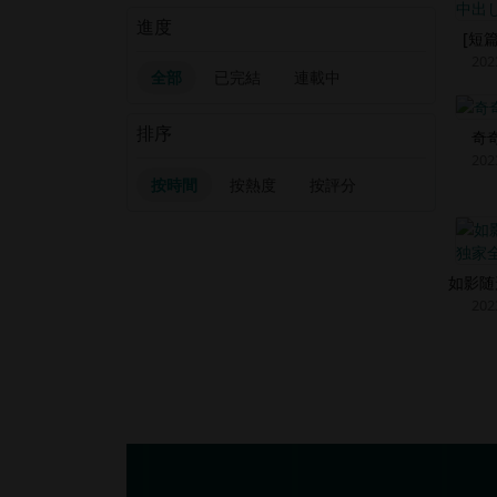
進度
[短
202
全部
已完結
連載中
排序
奇
202
按時間
按熱度
按評分
如影随
202