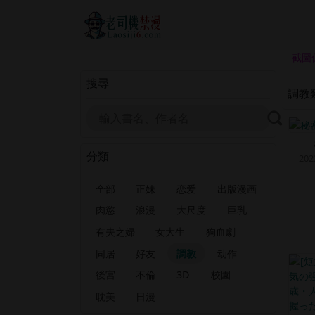
截圖
搜尋
調教
分類
202
全部
正妹
恋爱
出版漫画
肉慾
浪漫
大尺度
巨乳
有夫之婦
女大生
狗血劇
同居
好友
調教
动作
後宮
不倫
3D
校園
耽美
日漫