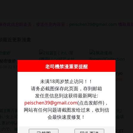
保存此信息防走丢，發送任意內容至：
peischen39@gmail.com
獲取最
類最近更新漫畫
秘密傲娇
老司機禁漫重要提醒
3-09-22
8.0分
[枫语漫画Foryo
2023-09-21
8.0分
未满18周岁禁止访问！！
请务必截图保存此页面，存到邮箱
[短篇][くわい屋(
发任意信息到这获得最新网址:
2023-09-21
9.5分
peischen39@gmail.com
(点击发邮件)，
网站有任何问题请截图发给过来，收到信
会最快速度修复！
[短篇]阿虫虫生化危
2023-08-26
9.0分
(艾娜兹玛汉化)[T