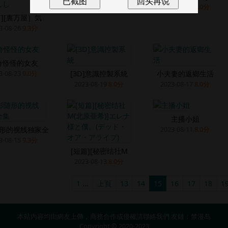
2023-08-26
8.0分
篇][裏万屋］気
3-08-26
9.3分
奇怪怪的女友
[3D]意識控製系統
小夫妻的返鄉生活
3-08-23
9.0分
2023-08-19
8.0分
2023-08-17
8.0分
主播小姐
形的视线独家全
2023-08-11
8.0分
3-08-15
9.3分
[短篇][秘密结社M
2023-08-13
8.0分
1 ...
上頁
13
14
15
16
17
18
1
本站內容均由網友上傳，商務合作或侵權請
聯絡我們
友鏈：
禁漫岛
Copyright © 2020-2023