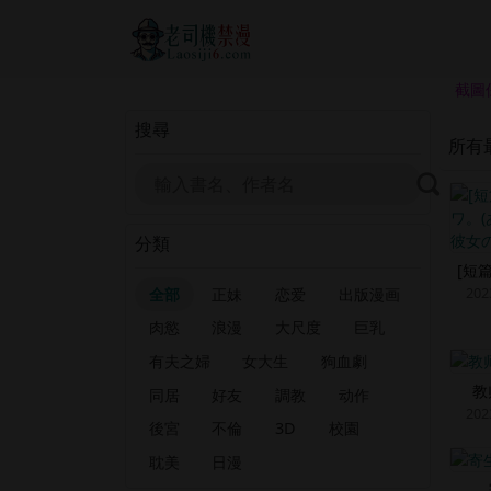
截圖
搜尋
所有
分類
[短
202
全部
正妹
恋爱
出版漫画
肉慾
浪漫
大尺度
巨乳
有夫之婦
女大生
狗血劇
教
同居
好友
調教
动作
202
後宮
不倫
3D
校園
耽美
日漫