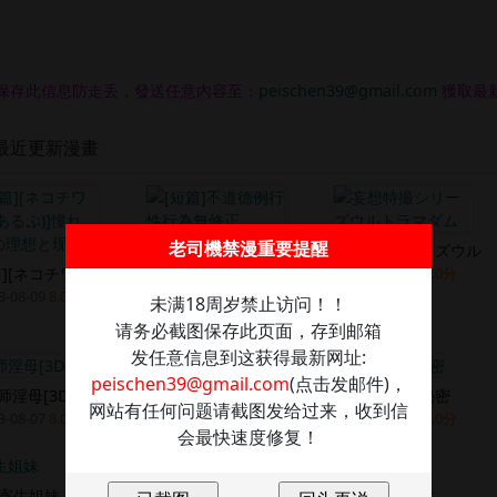
保存此信息防走丢，發送任意內容至：
peischen39@gmail.com
獲取最
最近更新漫畫
老司機禁漫重要提醒
[短篇]不道德例行性
妄想特撮シリーズウル
篇][ネコチワワ
2023-08-09
9.0分
2023-08-08
8.0分
3-08-09
8.0分
未满18周岁禁止访问！！
请务必截图保存此页面，存到邮箱
发任意信息到这获得最新网址:
peischen39@gmail.com
(点击发邮件)，
师淫母[3D]
因缘
组长的小秘密
网站有任何问题请截图发给过来，收到信
3-08-07
8.0分
2023-08-07
8.0分
2023-08-07
8.0分
会最快速度修复！
寄生姐妹
尸去本性