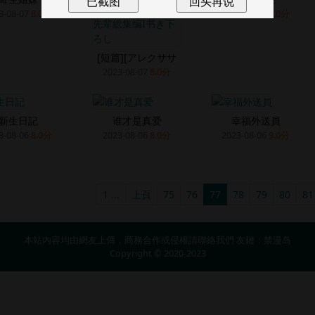
3-08-07
8.0分
2023-08-06
8.0分
[短篇][アレクササ
2023-08-07
8.0分
新生日記
谁才是真爱
幸福外送員
3-08-06
8.0分
2023-08-06
8.0分
2023-08-06
9.0分
1 ...
上頁
75
76
77
78
79
80
81
本站內容均由網友上傳，商務合作或侵權請
聯絡我們
友鏈：
禁漫岛
Copyright © 2020-2023